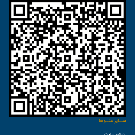
ســاير منــوها
نقشه سایت