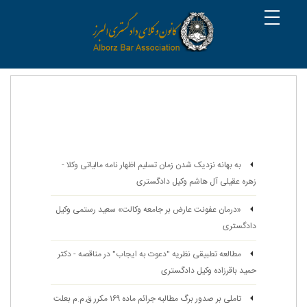
به بهانه نزدیک شدن زمان تسلیم اظهار نامه مالیاتی وکلا -
زهره عقیلی آل هاشم وکیل دادگستری
«درمان عفونت عارض بر جامعه وکالت» سعید رستمی وکیل
دادگستری
مطالعه تطبیقی نظریه "دعوت به ایجاب" در مناقصه - دکتر
حمید باقرزاده وکیل دادگستری
تاملی بر صدور برگ مطالبه جرائم ماده ۱۶۹ مکرر ق.م.م بعلت