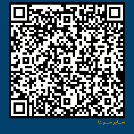
ســاير منــوها