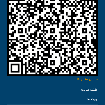
ســاير منــوها
نقشه سایت
پیوندها