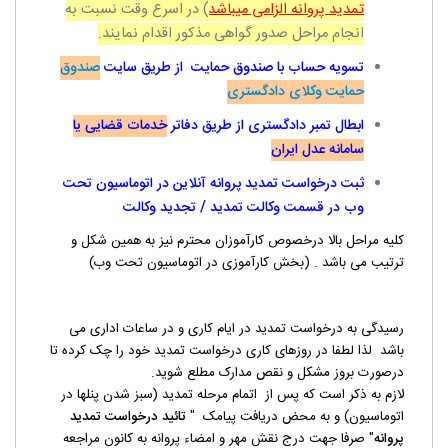
تمدید پروانه الزامی میباشد
) در اسرع وقت نسبت به
انجام مراحل صدور گواهی مذکور اقدام نمایند.
تسویه
حساب با صندوق حمایت
از طریق سایت
صندوق
حمایت وکلای دادگستری
ابطال تمبر دادگستری از طریق دفاتر
خدمات قضایی یا
سامانه عدل ایران
ثبت درخواست تمدید پروانه آنلاین در اتوماسیون تحت
وب در قسمت وکالت تمدید / تجدید وکالت
کلیه مراحل بالا درخصوص کارآموزان محترم نیز به همین شکل و
ترتیب می باشد . (بخش کارآموزی در اتوماسیون تحت وب)
رسیدگی به درخواست تمدید در ایام کاری و در ساعات اداری می
باشد لذا لطفا در روزهای کاری درخواست تمدید خود را چک کرده تا
درصورت بروز مشکل و نقص مدارک مطلع شوید.
لازم به ذکر است که پس از اتمام مرحله تمدید (سبز شدن پنلها در
اتوماسیون) و به محض دریافت پیامک "
تائيد درخواست تمدید
پروانه
" صرفا جهت درج نقش مهر و امضاء پروانه به کانون مراجعه