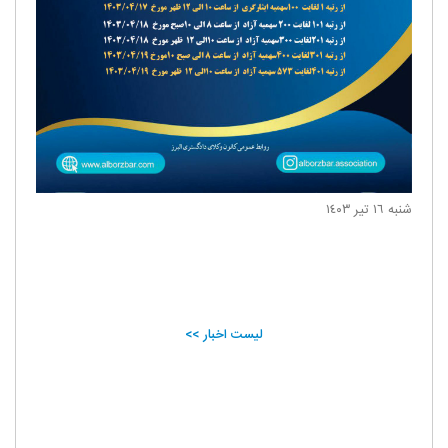
شنبه ١٦ تير ١٤٠٣
لیست اخبار >>