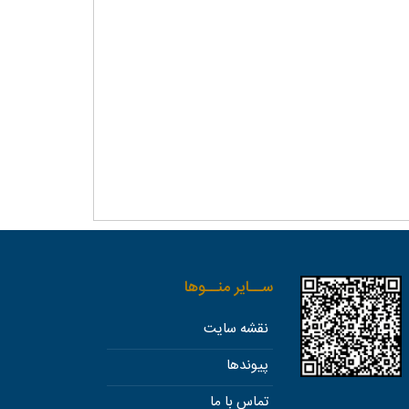
ســاير منــوها
نقشه سایت
پیوندها
تماس با ما