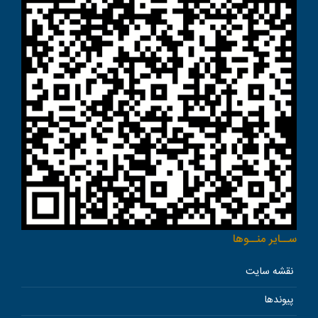
ســاير منــوها
نقشه سایت
پیوندها