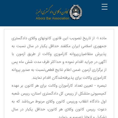
ماده ۱- از تاریخ تصویب این قانون كانونهای وكلای دادگستری
جمهوری اسلامی ایران مكلفند حداقل یكبار در سال نسبت به
پذیرش متقاضیان‌پروانه كارآموزی وكالت از طریق آزمون با
آگهی در جراید اقدام نموده و حداكثر ظرف مدت شش ماه پس
از برگزاری آزمون ضمن اعلام نتایج قطعی‌نسبت به صدور پروانه
كارآموزی وكالت برای پذیرفته‌شدگان اقدام نمایند.
‌تبصره - تعیین تعداد كارآموزان وكالت برای هر كانون بر عهده
كمیسیونی متشكل از رییس كل دادگستری استان، رییس شعبه
اول دادگاه انقلاب و‌رییس كانون وكلای مربوط می‌باشد كه به
دعوت رییس كانون وكلای هر كانون، حداقل یكبار در سال
تشكیل و اتخاذ تصمیم می‌نماید.