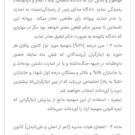
موضوع و دلایل آنرا به دادگاه انتظامی وكلا ، اعلام و درخواست
رسیدگی نماید. دادگاه مذكور پس از رسیدگی‌نسبت به تمدید
یا عدم تمدید پروانه رای مقتضی صادر میكند. پروانه این
اشخاص تا صدور حكم قطعی معتبر خواهد بود مگر در مواردی
كه دادگاه با‌توجه به ضرورت حكم تعلیق صادر نماید.
‌ماده ۳ - سی درصد (۳۰%) سهمیه مورد نیاز كانون وكلای هر
حوزه به ایثارگران (‌رزمندگانی كه شش ماه سابقه حضور
داوطلبانه در جبهه جنگ‌داشته و یا در اسارت دشمن بوده‌اند و
یا جانبازان ۲۵% و بالاتر و بستگان درجه اول شهدا و جانبازان
۵۰% به بالا) اختصاص می‌یابد كه از بین ایثارگرانی‌كه بیشترین
نمره را آورده‌اند انتخاب خواهند شد.
‌تبصره - استفاده از این سهمیه مانع از پذیرش ایثارگرانی كه
نمره قبولی سهمیه آزاد را آورده‌اند نمی‌باشد.
ماده ۴ - اعضای هیات مدیره (‌اعم از اصلی و علی‌البدل) كانون