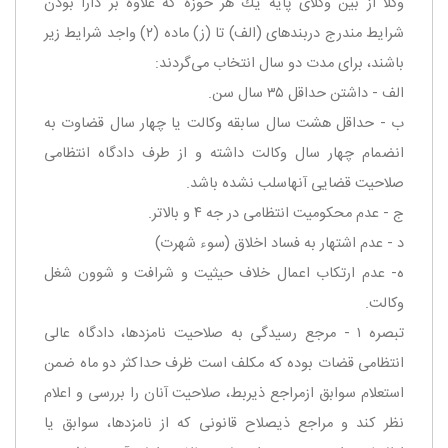
وكلا از بین وكلای پایه یك هر حوزه كه علاوه بر دارا بودن
شرایط مندرج در‌بندهای (‌الف) تا (‌ز) ماده (۲) واجد شرایط زیر
باشند، برای مدت دو سال انتخاب می‌گردند:
‌الف - داشتن حداقل ۳۵ سال سن.
ب - حداقل هشت سال سابقه وكالت یا چهار سال قضاوت به
انضمام چهار سال وكالت داشته و از طرف دادگاه انتظامی
صلاحیت قضایی آنها‌سلب نشده باشد.
ج - عدم محكومیت انتظامی در جه ۴ و بالاتر.
‌د - عدم اشتهار به فساد اخلاق (‌سوء شهرت)
ه- عدم ارتكاب اعمال خلاف حیثیت و شرافت و شوون شغل
وكالت.
‌تبصره ۱ - مرجع رسیدگی به صلاحیت نامزدها، دادگاه عالی
انتظامی قضات بوده كه مكلف است ظرف حداكثر دو ماه ضمن
استعلام سوابق از‌مراجع ذیربط، صلاحیت آنان را بررسی و اعلام
نظر كند و مراجع ذیصلاح قانونی كه از نامزدها، سوابق یا