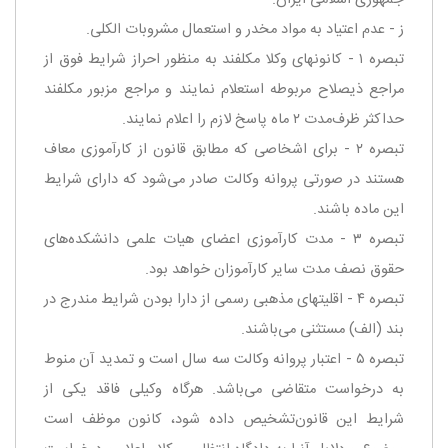
جمهوری اسلامی ایران.
‌ز - عدم اعتیاد به مواد مخدر و استعمال مشروبات الكلی.
‌تبصره ۱ - كانونهای وكلا مكلفند به منظور احراز شرایط فوق از
مراجع ذیصلاح مربوطه استعلام نمایند و مراجع مزبور مكلفند
حداكثر ظرف‌مدت ۲ ماه پاسخ لازم را اعلام نمایند.
‌تبصره ۲ - برای اشخاصی كه مطابق قانون از كارآموزی معاف
هستند در صورتی پروانه وكالت صادر می‌شود كه دارای شرایط
این ماده باشند.
‌تبصره ۳ - مدت كارآموزی اعضای هیات علمی دانشكده‌های
حقوق نصف مدت سایر كارآموزان خواهد بود.
‌تبصره ۴ - اقلیتهای مذهبی رسمی از دارا بودن شرایط مندرج در
بند (‌الف) مستثنی می‌باشند.
‌تبصره ۵ - اعتبار پروانه وكالت سه سال است و تمدید آن منوط
به درخواست متقاضی می‌باشد. هرگاه وكیلی فاقد یكی از
شرایط این قانون‌تشخیص داده شود، كانون موظف است