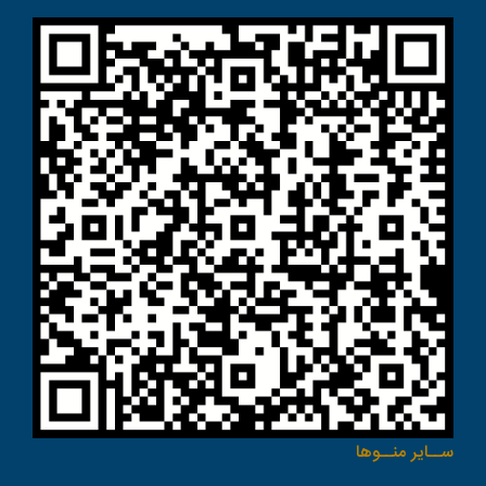
ســاير منــوها