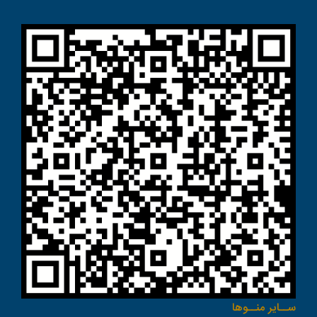
ســاير منــوها